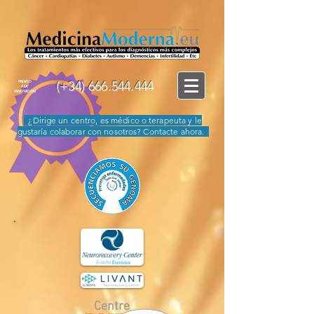
(+34)
666.544.444
PREMIO
A LA
INNOVACIÓN
¿Dirige un centro, es médico o terapeuta y le
gustaría colaborar con nosotros? Contacte ahora.
Centre