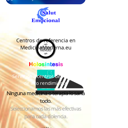
Centros de referencia en
MedicinaModerna.eu
Servicios a centros deportivos
de alto rendimiento
Ninguna medicina o terapia lo sana
todo.
Seleccionamos las más efectivas
para cada dolencia.