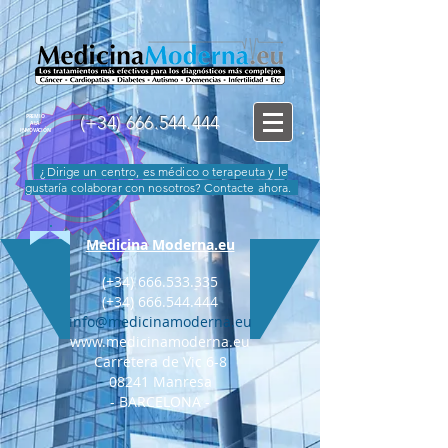
(+34)
666.544.444
PREMIO
A LA
INNOVACIÓN
¿Dirige un centro, es médico o terapeuta y le
gustaría colaborar con nosotros? Contacte ahora.
Medicina Moderna.eu
(+34)
666.533.335
(+34) 666.544.444
info@medicinamoderna.eu
www.medicinamoderna.eu
Carretera de Vic 6-8
08241 Manresa
- BARCELONA -