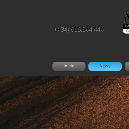
(+34) 666.544.444
¿Dirige un cent
Inicio
News