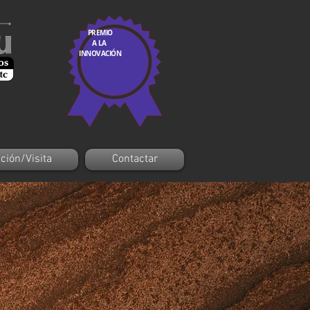
PREMIO
A LA
INNOVACIÓN
 Contacte ahora.
ción/Visita
Contactar