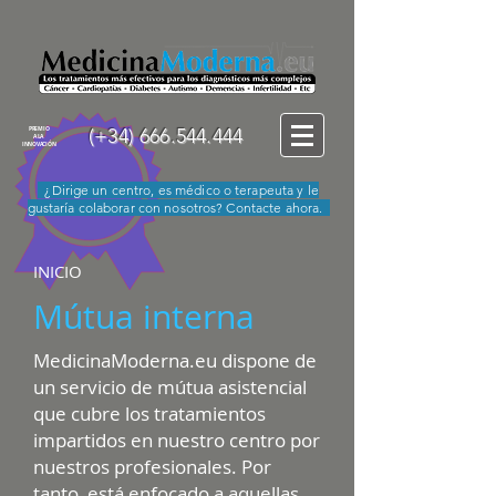
(+34)
666.544.444
PREMIO
A LA
INNOVACIÓN
¿Dirige un centro, es médico o terapeuta y le
gustaría colaborar con nosotros? Contacte ahora.
INICIO
Mútua interna
MedicinaModerna.eu dispone de
un servicio de mútua asistencial
que cubre los tratamientos
impartidos en nuestro centro por
nuestros profesionales. Por
tanto, está enfocado a aquellas