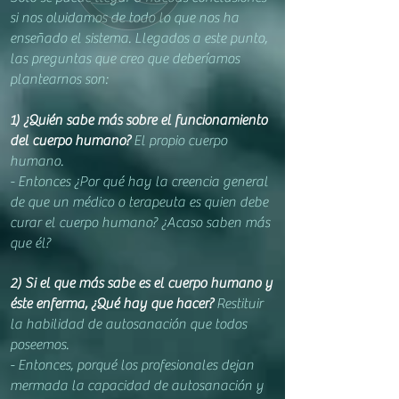
si nos o
lvidamos de todo lo que nos ha
enseñado el sistema. Llegados a este punto,
las preguntas que creo que deberíamos
p
lantearnos son:
1) ¿Quién sabe m
ás sobre el funcionamiento
del cuerpo hum
ano?
El propio cuerpo
humano.
- En
tonces ¿Por
qué hay la creencia general
de que un médico
o terapeuta es quien debe
curar el cuerpo h
umano? ¿Acaso saben más
que él?
2) Si el que más sabe es el cuerpo humano y
éste enferma, ¿Qué hay que hacer?
Restituir
la habilidad de autosanación que todos
poseemos.
- Entonces, porqué los profesionales dejan
mermada la capacidad de autosanación y