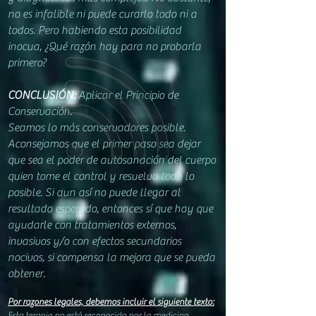
no es infalible ni puede curarlo todo ni a
todos. Pero habiendo esta posibilidad
inocua, ¿Qué razón hay para no probarla
primero?
CONCLUSIÓN:
Aplicar el Principio de
Conservación.
Seamos lo más conservadores posible.
Aconsejamos que el primer paso sea dejar
que sea el poder de autosanación del cuerpo
quien tome el control y resuelva todo lo
posible. Si aun así no puede llegar al
resultado esperado, entonces sí que hay que
ayudarle con tratamientos externos,
invasivos y/o con efectos secundarios
nocivos, si compensa la mejora que se pueda
obtener.
Por razones legales,
debemos incluir el siguiente texto:
Esta terapia no está reconocida por la medicina