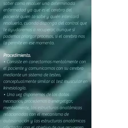
saber como resolver una determinada
enfermedad ya que es el
cer
ebro del
paciente quien lo sabe y quién intentará
resolverla, cuando disponga del control que
le ayudaremos a recuperar, aunque sí
podemos priorizar procesos, si el cerebro nos
lo permite en ese momento.
Procedimiento.
• Co
nsiste en conectarnos
mentalmente con
el paciente y comunicarnos con su cerebro
mediante un sistema de testeo,
conceptualmente similar al test muscular en
kinesiología.
• Una vez disponemos de los datos
necesarios, procedemos a energetizar,
mentalmente, las estructuras anatómicas
relacionadas con el mecanismo de
autosanación y las estructuras anatómicas
afectadas con el objetivo de que recuperen