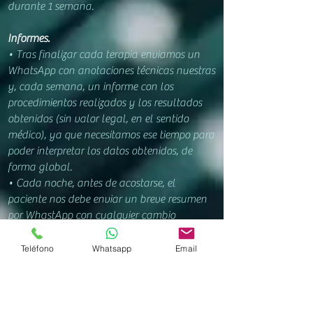
durante 1 semana.
Informes.
• Tras finalizar cada terapia enviamos un
WhatsApp con anotaciones técnicas nuestras
y, cada semana, un informe con los
procedimientos realizados y los resultados
obtenidos (sin valor legal, en el sentido
médico), ya que necesitamos ese tiempo para
poder interpretar los datos obtenidos, de
forma global.
• Cada noche, antes de acostarse, el
paciente nos debe enviar un breve resumen
por WhastApp con cualquier cambio
apreciado. En casos terminales requerimos
llamar por teléfono, cada día.
Teléfono
Whatsapp
Email
Equipo terapéutico.
• También puede tratar al paciente un
terapeuta de mi equipo. Yo realizo la primera