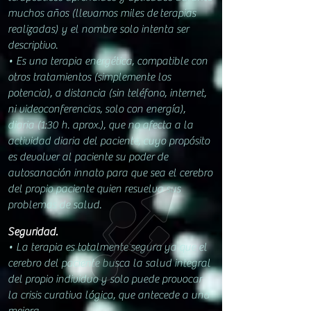
muchos años (
llevamos miles de
terapias
realizadas)
y el
nombre solo intenta ser
descriptivo.
• Es una terapia energética, compatible con
otros tratamientos (simplemente los
potencia), a distancia (sin teléfono, internet,
ni videoconferencias, solo con energía),
diaria (
1:30 h. aprox.
), que no afecta a la
actividad diaria del paciente, cuyo propósito
es devolver al paciente su poder de
autosanación innato para que sea el cerebro
del propio paciente quien resuelva sus
problemas de salud.
Seguridad.
• La terapia e
s totalmente segura
ya que el
cerebro del paciente busca la salud integral
del propio individuo y solo puede provocar
la crisis curativa lógica, que antecede a una