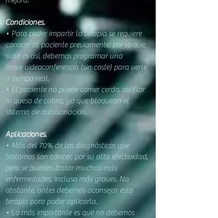
mejora.
Condiciones.
• Para poder impartir la terapia se requiere
conocer al paciente previamente, por lo que,
s
i no es así, debemos programar una
breve
videoconferencia (sin coste) para verle
a tiempo real.
• El paciente no puede comer cerdo, coliflor
ni queso de cabra, ya que
bloquean el
sistema de autosanación.
Aplicaciones.
• Más del 70% de los diagnósticos que
tratamos son cáncer, por su alta efectividad,
pero se pueden tratar muchas más
enfermedades, incluso más graves. No
obstante, antes debemos aconsejar esta
terapia para poder aplicarla.
• Lo más importante es que no debemos