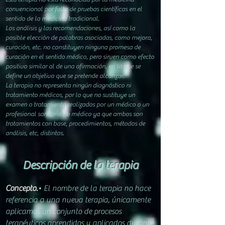
convencional por falta de pruebas científicas en el
sentido de la medicina tradicional.
Los análisis y las recomendaciones, así como la
posible elección de palabras asociadas, como mejora,
curación, etc. no constituyen ninguna promesa de
curación en el sentido médico, pero sirven como efecto
positivo similar al de una afirmación, en la que se
define un objetivo que se pretende alcanzar.
La terapia no representa ningún diagnóstico ni
t
ratamiento
médicos, por lo que no sustituye un
examen o tratamiento realizados por un médico o un
profesional sanitario no médico ya que ambos son
tratamientos con base, procedimientos, métodos de
análisis, etc, distintos.
Descripción de la terapia
Concepto.
• E
l nombre de la terapia no hace
refe
ren
cia a una nueva terapia
, únicamente
aplicamos un conjunto de procesos
terapéuticos aprendidos y aplicados durante