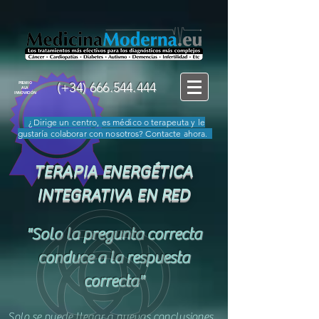
(+34)
666.544.444
PREMIO
A LA
INNOVACIÓN
¿Dirige un centro, es médico o terapeuta y le
gustaría colaborar con nosotros? Contacte ahora.
TERAPIA ENERGÉTICA
INTEGRATIVA EN RED
"Solo la pregunta correcta
conduce a la respuesta
correcta"
Solo se puede llegar a nuevas conclusiones