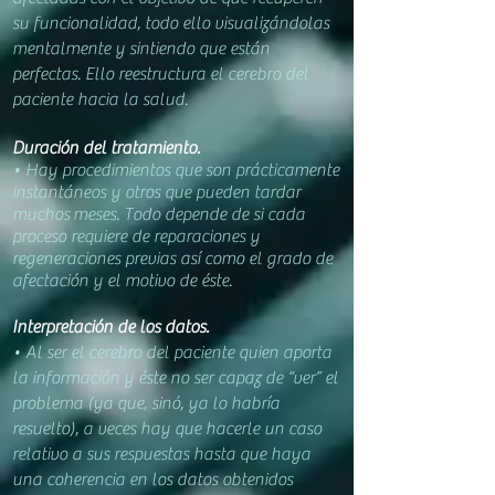
su funcionalidad, todo ello visualizándolas
mentalmente y sintiendo que están
perfectas. Ello reestructura el cerebro del
paciente hacia la salud
.
Duración del tratamiento.
• Hay procedim
ientos que son prácticamente
instantáneos y otros que pueden tardar
muchos
meses. Todo depende de si cada
proceso req
uiere de reparaciones y
regeneraciones previas así como el grado de
afectación y el motivo de éste.
Interpretación de los datos.
• A
l ser el cerebro del p
aciente quien aporta
la información y éste no ser capaz de “ver” el
problema (ya que, sinó, ya lo habría
resuelto), a veces hay que hacerle un caso
relativo a sus respuestas hasta que haya
una coherencia en los datos obtenidos