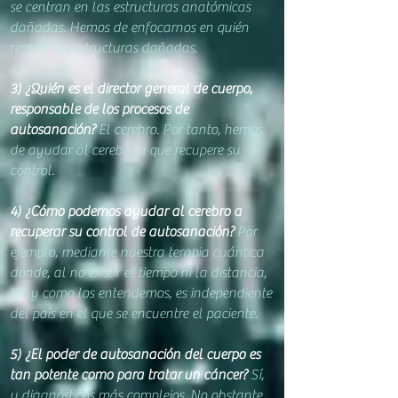
se centran en las estructuras anatómicas
dañadas. Hemos de enfocarnos en quién
repara las estructuras dañadas.
3) ¿Quién es el director general de cuerpo,
responsabl
e de los procesos de
autosanación?
El cerebro. Por tanto, hemos
de ayudar al cerebro a que recupere su
control.
4) ¿Cómo podemos ayudar al cerebro a
recuperar su control de autosanación?
Por
ejemplo, mediante nuestra terapia cuántica
donde, al no existir el tiempo ni la distancia
,
tal y como los entendemos, es independiente
del país en el que se encuentre el paciente.
5) ¿El poder de autosanación del cuerpo es
tan potente como para tratar
un cáncer?
Sí,
y diagnósticos más complejos. No obstante,