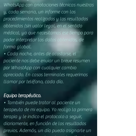
WhatsApp con anotaciones técnicas nuestras
y, cada semana, un informe con los
procedimientos realizados y los resultados
obtenidos (sin valor legal, en el sentido
médico), ya que necesitamos ese tiempo para
poder interpretar los datos obtenidos, de
forma global.
• Cada noche, antes de acostarse, el
paciente nos debe enviar un breve resumen
por WhastApp con cualquier cambio
apreciado. En casos terminales requerimos
llamar por teléfono, cada día.
Equipo terapéutico.
• También puede tratar al paciente un
terapeuta de mi equipo. Yo realizo la primera
terapia y le indico el protocolo a seg
uir,
diariam
ente, en función de los resultados
previos. Además, un día puedo asignarle un