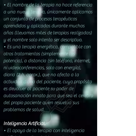
• E
l nombre de la terapia no hace refe
ren
cia
a una nueva terapia, únicamente aplicamos
un conjunto de procesos terapéuticos
aprendidos y aplicados durante muchos
años (
llevamos miles de
terapias realizadas)
y el
nombre solo intenta ser descriptivo.
• Es una terapia energética, compatible con
otros tratamientos (simplem
ente los
potencia), a distancia (sin teléfono, internet,
ni videoconferencias, solo con energía),
diaria (
2
h. aprox.), que no afecta a la
actividad diaria del paciente, cuyo propósito
es devolver al paciente su poder de
autosanación innato para que sea el cerebro
del propio paciente quien resuelva sus
problemas de salud.
Inteligencia Artificial.
• El apoyo de la terapia con inteligencia