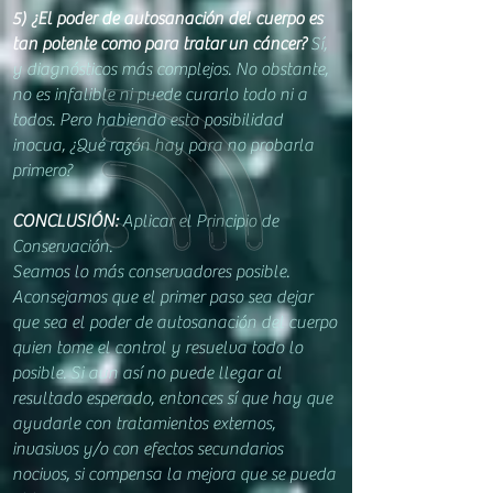
5) ¿El poder de autosanación del cuerpo es
tan potente como para tratar
un cáncer?
Sí,
y diagnósticos más complejos. No obstante,
no es infalible ni puede curarlo todo ni a
todos. Pero habiendo esta posibilidad
inocua, ¿Qué razón hay para no probarla
primero?
CONCLUSIÓN:
Aplicar el Principio de
Conservación.
Seamos lo más conservadores posible.
Aconsejamos que el primer paso sea dejar
que sea el poder de autosanación del cuerpo
quien tome el control y resuelva todo lo
posible. Si aun así no puede llegar al
resultado esperado, entonces sí que hay que
ayudarle con tratamientos externos,
invasivos y/o con efectos secundarios
nocivos, si compensa la mejora que se pueda