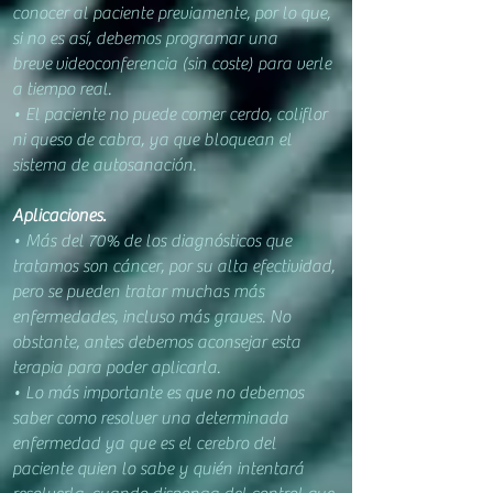
conocer al paciente previamente, por lo que,
s
i no es así, debemos programar una
breve
videoconferencia (sin coste) para verle
a tiempo real.
• El paciente no puede comer cerdo, coliflor
ni queso de cabra, ya que
bloquean el
sistema de autosanación.
Aplicaciones.
• Más del 70% de los diagnósticos que
tratamos son cáncer, por su alta efectividad,
pero se pueden tratar muchas más
enfermedades, incluso más graves. No
obstante, antes debemos aconsejar esta
terapia para poder aplicarla.
• Lo más importante es que no debemos
saber como resolver una determinada
enfermedad ya que es el
cer
ebro del
paciente quien lo sabe y quién intentará