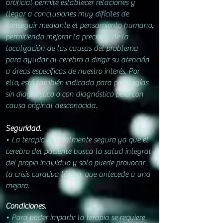
artificial permite establecer relaciones y
llegar a conclusiones muy difíciles de
conseguir mediante el pensamiento humano,
permitiendo mejorar la precisión de la
localización de las causas del problema
para ayudar al cerebro a dirigir su atención
a áreas específicas de nuestro interés. Por
ello,
está también
indicada para patologías
sin
diagnóstico o con diagnóstico pero con
causa original desconocida.
Seguridad.
• La terapia e
s totalmente segura
ya que el
cerebro del paciente busca la salud integral
del propio individuo y solo puede provocar
la crisis curativa lógica, que antecede a una
mejora.
Condiciones.
• Para poder impartir la terapia se requiere