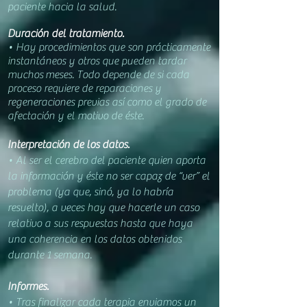
paciente hacia la salud
.
Duración del tratamiento.
• Hay procedim
ientos que son prácticamente
instantáneos y otros que pueden tardar
muchos
meses. Todo depende de si cada
proceso req
uiere de reparaciones y
regeneraciones previas así como el grado de
afectación y el motivo de éste.
Interpretación de los datos.
• A
l ser el cerebro del p
aciente quien aporta
la información y éste no ser capaz de “ver” el
problema (ya que, sinó, ya lo habría
resuelto), a veces hay que hacerle un caso
relativo a sus respuestas hasta que haya
una coherencia en los datos obtenidos
durante 1 semana.
Informes.
• Tras finalizar cada terapia enviamos un