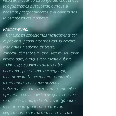
resolverla, cuando disponga del control que
le ayudaremos a recuperar, aunque sí
podemos priorizar procesos, si el cerebro nos
lo permite en ese momento.
Procedimiento.
• Co
nsiste en conectarnos
mentalmente con
el paciente y comunicarnos con su cerebro
mediante un sistema de testeo,
conceptualmente similar al test muscular en
kinesiología, aunque totalmente distinto.
• Una vez disponemos de los datos
necesarios, procedemos a energetizar,
mentalmente, las estructuras anatómicas
relacionadas con el mecanismo de
autosanación y las estructuras anatómicas
afectadas con el objetivo de que recuperen
su funcionalidad, todo ello visualizándolas
mentalmente y sintiendo que están
perfectas. Ello reestructura el cerebro del