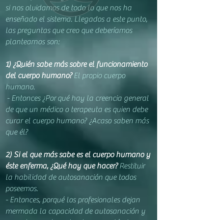
si nos o
lvidamos de todo lo que nos ha
enseñado el sistema. Llegados a este punto,
las preguntas que creo que de
beríamos
p
lantearnos son:
1) ¿Quién sabe m
ás sobre el funcionamiento
del cuerpo hum
ano?
El propio cuerpo
humano.
- En
tonces ¿Por
qué hay la creencia general
de que un médico
o terapeuta es quien debe
curar el cuerpo h
umano? ¿Acaso saben más
que él?
2) Si el que más sabe es el cuerpo humano y
éste enferma, ¿Qué hay que hacer?
Restituir
la habilidad de autosanación que todos
poseemos.
- Entonces, porqué los profesionales dejan
mermada la capacidad de autosanación y