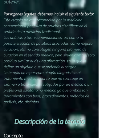
obtener.
Por razones legales,
debemos incluir el siguiente texto:
Esta terapia no está reconocida por la medicina
convencional por falta de pruebas científicas en el
sentido de la medicina tradicional.
Los análisis y las recomendaciones, así como la
posible elección de palabras asociadas, como mejora,
curación, etc. no constituyen ninguna promesa de
curación en el sentido médico, pero sirven como efecto
positivo similar al de una afirmación, en la que se
define un objetivo que se pretende alcanzar.
La terapia no representa ningún diagnóstico ni
t
ratamiento
médicos, por lo que no sustituye un
examen o tratamiento realizados por un médico o un
profesional sanitario no médico ya que ambos son
tratamientos con base, procedimientos, métodos de
análisis, etc, distintos.
Descripción de la terapia
Concepto.