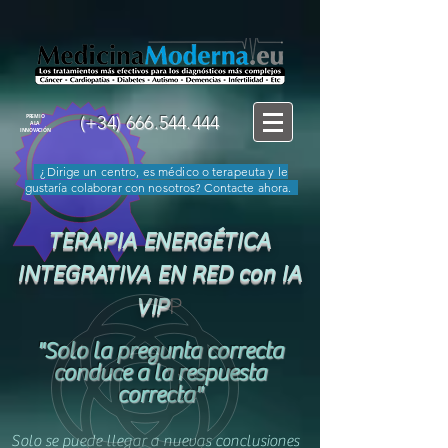
(+34)
666.544.444
PREMIO
A LA
INNOVACIÓN
¿Dirige un centro, es médico o terapeuta y le
gustaría colaborar con nosotros? Contacte ahora.
TERAPIA ENERGÉTICA
INTEGRATIVA EN RE
D con IA
VIP
P
"
Solo
la pregunta correcta
conduce a la respuesta
correcta"
Solo se puede llegar a nuevas conclusiones