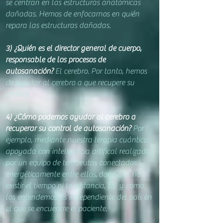
se centran en las estructuras anatómicas
dañadas. Hemos de enfocarnos en quién
repara las estructuras dañadas.
3) ¿Quién es el director general de cuerpo,
responsabl
e de los procesos de
autosanación?
El cerebro. Por tanto, hemos
de ayudar al cerebro a que recupere su
control.
4) ¿Cómo podemos ayudar al cerebro a
recuperar su control de autosanación?
Por
ejemplo, mediante nuestra terapia cuántica
apoyada con inteligencia artifical realizada
por un equipo de terapeutas conectados
energéticamente entre ellos,
donde, al no
existir el tiempo ni la distancia
,
tal y como
los entendemos, es independiente del país en
el que se encuentre el paciente.