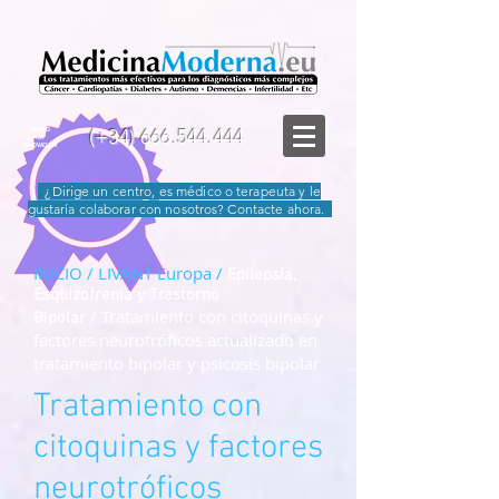
(+34)
666.544.444
PREMIO
A LA
INNOVACIÓN
¿Dirige un centro, es médico o terapeuta y le
gustaría colaborar con nosotros? Contacte ahora.
INICIO /
LIVANT Europa
/
Epilepsia,
Esquizofrenia y Trastorno
/
Tratamiento con citoquinas y
Bipolar
factores neurotróficos actualizado en
tratamiento bipolar y psicosis bipolar
Tratamiento con
citoquinas y factores
neurotróficos