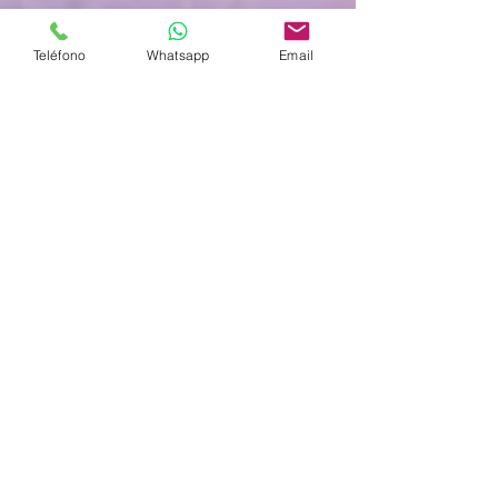
Teléfono
Whatsapp
Email
________________________________
________________________________
________________________________
____________________
Estudio de paciente con Dx. De
parkinson, antes del tratamiento
durante tareas de proceso
emocional, observe la potencia la
cual se muestra muy disminuida
(valores normales entre 3000 y
9000 uv2.). Esta disminución en
actividad emocional es muy