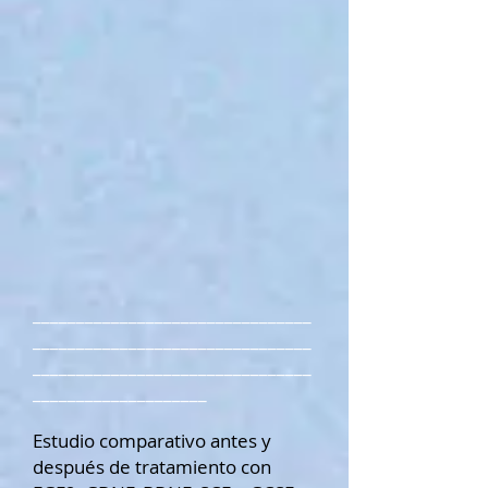
________________________________
________________________________
________________________________
____________________
Estudio comparativo antes y
después de tratamiento con