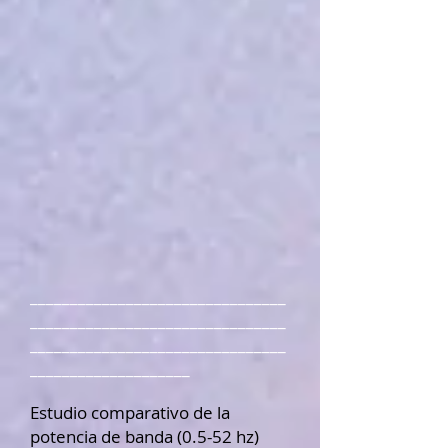
________________________________
________________________________
________________________________
____________________
Estudio comparativo de la
potencia de banda (0.5-52 hz)